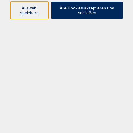
Auswahl
Alle Cookies akzeptieren und
speichern
schließen
Deutsch - Integrationskurs 242/1-7
Mi. 24.09.2025 09:00
Online-Kurs
Deutsch4U - B1
Di. 28.10.2025 18:00
Fritzlar
Deutsch4U - A1
Mo. 17.11.2025 16:30