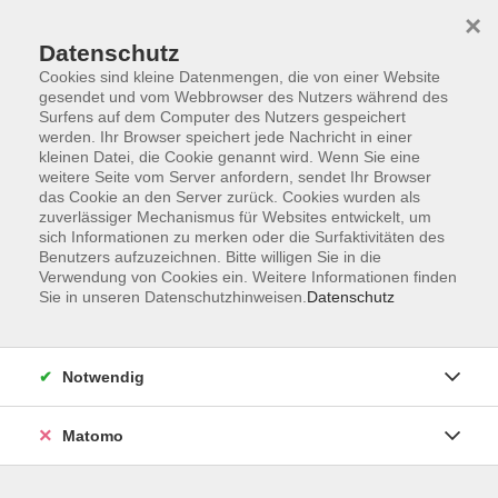
Startseite
Informationen
Über uns
Service
Kontakt
×
Datenschutz
Cookies sind kleine Datenmengen, die von einer Website
gesendet und vom Webbrowser des Nutzers während des
Surfens auf dem Computer des Nutzers gespeichert
werden. Ihr Browser speichert jede Nachricht in einer
kleinen Datei, die Cookie genannt wird. Wenn Sie eine
Skip to main content
weitere Seite vom Server anfordern, sendet Ihr Browser
das Cookie an den Server zurück. Cookies wurden als
zuverlässiger Mechanismus für Websites entwickelt, um
sich Informationen zu merken oder die Surfaktivitäten des
Benutzers aufzuzeichnen. Bitte willigen Sie in die
Verwendung von Cookies ein. Weitere Informationen finden
Sie in unseren Datenschutzhinweisen.
Datenschutz
Ergebnisse filtern
Notwendig
Deutsch: Alpha Integrationskurs 237
Mo. 18.08.2025 09:00
Matomo
Fritzlar