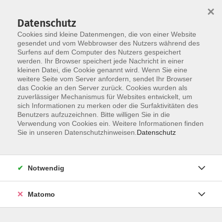
Startseite
Informationen
Über uns
Service
Kontakt
×
Datenschutz
Cookies sind kleine Datenmengen, die von einer Website
gesendet und vom Webbrowser des Nutzers während des
Surfens auf dem Computer des Nutzers gespeichert
werden. Ihr Browser speichert jede Nachricht in einer
kleinen Datei, die Cookie genannt wird. Wenn Sie eine
Skip to main content
You are here:
weitere Seite vom Server anfordern, sendet Ihr Browser
Informationen
Krankenkassen-Förderung
das Cookie an den Server zurück. Cookies wurden als
zuverlässiger Mechanismus für Websites entwickelt, um
sich Informationen zu merken oder die Surfaktivitäten des
Benutzers aufzuzeichnen. Bitte willigen Sie in die
Verwendung von Cookies ein. Weitere Informationen finden
Bezuschussung von Gesundheitskursen der
Sie in unseren Datenschutzhinweisen.
Datenschutz
Primärprävention gemäß § 20 SGB V durch
die Krankenkassen
Notwendig
Seit 2014 müssen Gesundheitskurse bei der Zentralen
Matomo
Prüfstelle Prävention (ZPP) zertifiziert sein, damit eine
Bezuschussung durch die Krankenkassen geprüft werden
kann.