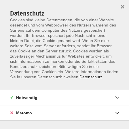
Startseite
Informationen
Über uns
Service
Kontakt
×
Datenschutz
Cookies sind kleine Datenmengen, die von einer Website
gesendet und vom Webbrowser des Nutzers während des
Surfens auf dem Computer des Nutzers gespeichert
werden. Ihr Browser speichert jede Nachricht in einer
kleinen Datei, die Cookie genannt wird. Wenn Sie eine
Skip to main content
You are here:
weitere Seite vom Server anfordern, sendet Ihr Browser
Über uns
Kooperationen
das Cookie an den Server zurück. Cookies wurden als
zuverlässiger Mechanismus für Websites entwickelt, um
sich Informationen zu merken oder die Surfaktivitäten des
vhs in Kooperation
Benutzers aufzuzeichnen. Bitte willigen Sie in die
Verwendung von Cookies ein. Weitere Informationen finden
Sie in unseren Datenschutzhinweisen.
Datenschutz
Notwendig
Matomo