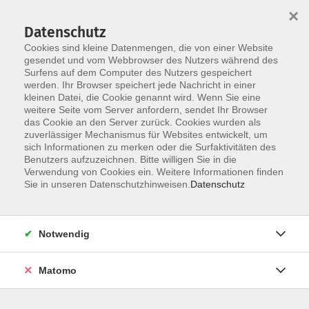
Startseite
Informationen
Über uns
Service
Kontakt
×
Datenschutz
Cookies sind kleine Datenmengen, die von einer Website
gesendet und vom Webbrowser des Nutzers während des
Surfens auf dem Computer des Nutzers gespeichert
werden. Ihr Browser speichert jede Nachricht in einer
kleinen Datei, die Cookie genannt wird. Wenn Sie eine
Skip to main content
You are here:
weitere Seite vom Server anfordern, sendet Ihr Browser
Über uns
Mitarbeit
das Cookie an den Server zurück. Cookies wurden als
zuverlässiger Mechanismus für Websites entwickelt, um
sich Informationen zu merken oder die Surfaktivitäten des
Mitarbeit
Benutzers aufzuzeichnen. Bitte willigen Sie in die
Verwendung von Cookies ein. Weitere Informationen finden
Kursleitung an der vhs werden? HOCHinteressant!
Sie in unseren Datenschutzhinweisen.
Datenschutz
Gut 300 Dozentinnen und Dozenten sind für die vhs
Schwalm-Eder unterwegs und legen dabei im Jahr ca.
Notwendig
200.000 km zurück.
Matomo
Die Kurse und Veranstaltungen der vhs Schwalm-Eder
finden in den 27 Städten und Gemeinden des Kreises