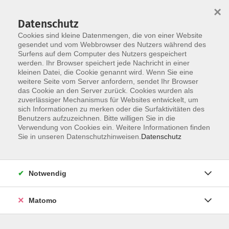
Startseite
Informationen
Über uns
Service
Kontakt
×
Datenschutz
Cookies sind kleine Datenmengen, die von einer Website
gesendet und vom Webbrowser des Nutzers während des
Surfens auf dem Computer des Nutzers gespeichert
werden. Ihr Browser speichert jede Nachricht in einer
kleinen Datei, die Cookie genannt wird. Wenn Sie eine
Skip to main content
You are here:
weitere Seite vom Server anfordern, sendet Ihr Browser
Über uns
Leitbild
das Cookie an den Server zurück. Cookies wurden als
zuverlässiger Mechanismus für Websites entwickelt, um
sich Informationen zu merken oder die Surfaktivitäten des
Unser Leitbild
Benutzers aufzuzeichnen. Bitte willigen Sie in die
Verwendung von Cookies ein. Weitere Informationen finden
Sie in unseren Datenschutzhinweisen.
Datenschutz
Grundlagen unserer Arbeit
Die Volkshochschule Schwalm-Eder ist eine
Weiterbildungseinrichtung im ländlichen Raum, die
Notwendig
flächendeckend und wohnortnah arbeitet.
Als kommunales Weiterbildungszentrum handeln wir
Matomo
weltanschaulich neutral und nicht gewinnorientiert.
Dabei sind wir in die gesellschaftspolitischen Strukturen