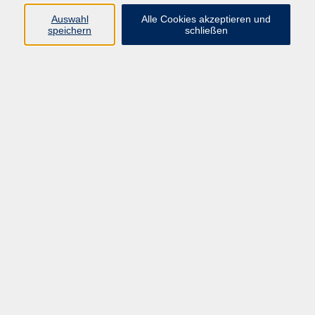
Barrierefreiheit
Auswahl
Alle Cookies akzeptieren und
speichern
schließen
Widerruf
Programm
Beruf
Kultur
Sprachen
Gesundheit
Gesellschaft
Junge vhs
Digitales Lernen
Schulabschlüsse
Deutsch-Kurse