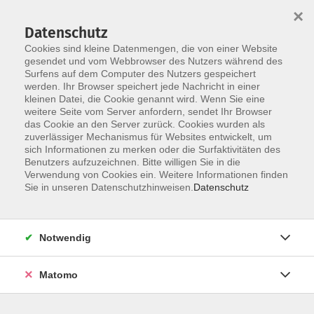
Startseite
Informationen
Über uns
Service
Kontakt
×
Datenschutz
Cookies sind kleine Datenmengen, die von einer Website
gesendet und vom Webbrowser des Nutzers während des
Surfens auf dem Computer des Nutzers gespeichert
werden. Ihr Browser speichert jede Nachricht in einer
kleinen Datei, die Cookie genannt wird. Wenn Sie eine
Skip to main content
You are here:
weitere Seite vom Server anfordern, sendet Ihr Browser
Login
das Cookie an den Server zurück. Cookies wurden als
zuverlässiger Mechanismus für Websites entwickelt, um
sich Informationen zu merken oder die Surfaktivitäten des
Benutzers aufzuzeichnen. Bitte willigen Sie in die
Verwendung von Cookies ein. Weitere Informationen finden
Das Widget wird geladen...
Sie in unseren Datenschutzhinweisen.
Datenschutz
Notwendig
AGB
Impressum
Matomo
Datenschutzerklärung
Widerrufsbelehrung