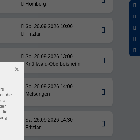
Homberg
Sa. 26.09.2026 10:00
Fritzlar
Sa. 26.09.2026 13:00
Knüllwald-Oberbeisheim
×
mehr
Sa. 26.09.2026 14:00
rs
Melsungen
ei, die
ndet
ger
 die
dung
Sa. 26.09.2026 14:30
Fritzlar