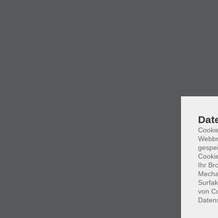
Dat
Cookie
Webbr
gespei
Cookie
Ihr Br
Mechan
Surfak
von Co
Daten