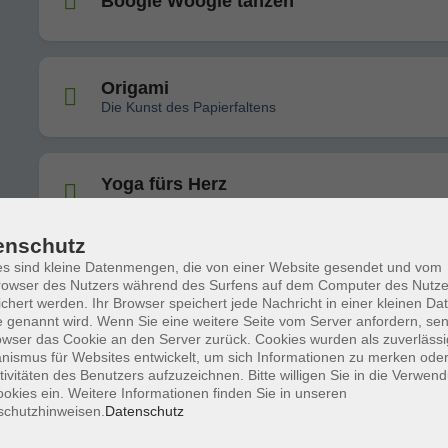
Boogie Woogie tanzen
Origami
Die Kunst des Papierfaltens
Yoga fürs Herz
Workshop
enschutz
s sind kleine Datenmengen, die von einer Website gesendet und vom
Bewegung, Atem und Entspannung für 
owser des Nutzers während des Surfens auf dem Computer des Nutze
innere Klarheit
chert werden. Ihr Browser speichert jede Nachricht in einer kleinen Dat
Selbstbestimmt statt fremdbestimmt
 genannt wird. Wenn Sie eine weitere Seite vom Server anfordern, se
owser das Cookie an den Server zurück. Cookies wurden als zuverlässi
ismus für Websites entwickelt, um sich Informationen zu merken oder
tivitäten des Benutzers aufzuzeichnen. Bitte willigen Sie in die Verwen
Intuitives Malen
okies ein. Weitere Informationen finden Sie in unseren
Workshop: Regentropfen
schutzhinweisen.
Datenschutz