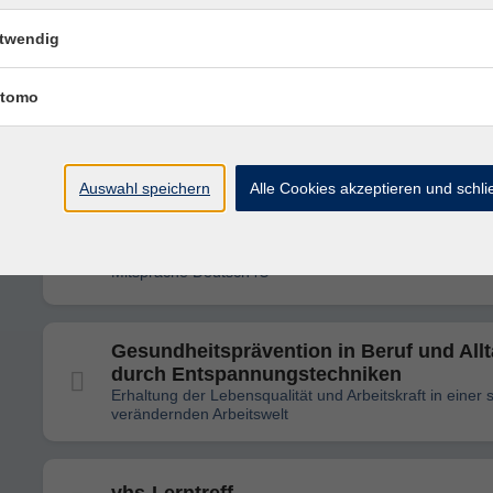
Frauenbildungsreise 2026
twendig
Bonn
tomo
Fliegen ohne Motor - Segelfliegen
kennenlernen
Informationsveranstaltung - Ab 14 Jahren
Auswahl speichern
Alle Cookies akzeptieren und schl
Deutsch4U-A1.1
Mitsprache Deutsch4U
Gesundheitsprävention in Beruf und All
durch Entspannungstechniken
Erhaltung der Lebensqualität und Arbeitskraft in einer 
verändernden Arbeitswelt