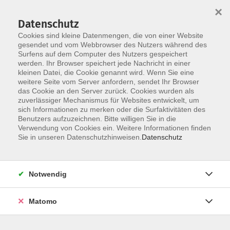
Startseite
Informationen
Über uns
Service
Kontakt
×
Datenschutz
Cookies sind kleine Datenmengen, die von einer Website
gesendet und vom Webbrowser des Nutzers während des
Surfens auf dem Computer des Nutzers gespeichert
werden. Ihr Browser speichert jede Nachricht in einer
kleinen Datei, die Cookie genannt wird. Wenn Sie eine
Skip to main content
You are here:
weitere Seite vom Server anfordern, sendet Ihr Browser
Service
Programmheft
das Cookie an den Server zurück. Cookies wurden als
zuverlässiger Mechanismus für Websites entwickelt, um
sich Informationen zu merken oder die Surfaktivitäten des
Programmheft 1. Halbjahr 2026
Benutzers aufzuzeichnen. Bitte willigen Sie in die
Verwendung von Cookies ein. Weitere Informationen finden
Chancen erkennen, erleben, nutzen
Sie in unseren Datenschutzhinweisen.
Datenschutz
Notwendig
Ein
Klick
auf das Titelbild bringt Sie zum
Blätterkatalog
,
einer elektronischen Version des jeweils aktuellen
Programmheftes zum Durchblättern. Sie können das
Matomo
aktuelle Programmheft als PDF auch aus der
untenstehenden Liste herunterladen.