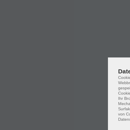
Dat
Cookie
Webbr
gespei
Cookie
Ihr Br
Mechan
Surfak
von Co
Daten