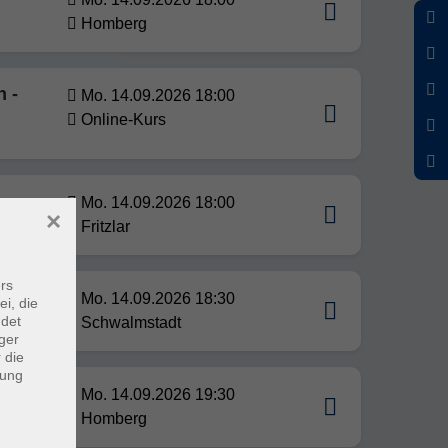
Homberg
n -
Mo. 14.09.2026 18:00
Online-Kurs
Mo. 14.09.2026 18:00
×
Fritzlar
rs
Mo. 14.09.2026 18:30
ei, die
ndet
Schwalmstadt
ger
 die
dung
Mo. 14.09.2026 19:30
Homberg