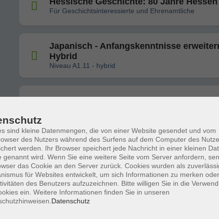
Hessische Geschichte: 80 Jahre Hessen
Für Geschichtsinteressierte und Ehrenamtliche
Japanisch - Anfangskenntnisse erweiter
Hybrid
Niveau A1.11 - hybrid
Tai Chi
enschutz
s sind kleine Datenmengen, die von einer Website gesendet und vom
owser des Nutzers während des Surfens auf dem Computer des Nutze
Gebärdensprache (DGS) - Fortsetzung
chert werden. Ihr Browser speichert jede Nachricht in einer kleinen Dat
 genannt wird. Wenn Sie eine weitere Seite vom Server anfordern, se
Niveau A1.02
owser das Cookie an den Server zurück. Cookies wurden als zuverlässi
ismus für Websites entwickelt, um sich Informationen zu merken oder
tivitäten des Benutzers aufzuzeichnen. Bitte willigen Sie in die Verwen
okies ein. Weitere Informationen finden Sie in unseren
Deutschland und die Weltkriege
schutzhinweisen.
Datenschutz
Für Geschichtsinteressierte und Ehrenamtliche