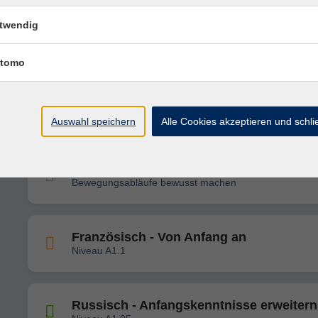
twendig
Fit und aktiv im Alter
Bewegung, Gedächtnis- und Kompetenztraining
tomo
Englisch - Anfangskenntnisse erweitern
Niveau A1.05
Auswahl speichern
Alle Cookies akzeptieren und schl
Entspannungstraining
Bewegungsabläufe bewusst machen
Französisch - Von Anfang an
Niveau A1.1
Russisch - Anfangskenntnisse erweitern