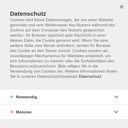
Startseite
Informationen
Über uns
Service
Kontakt
×
Datenschutz
Cookies sind kleine Datenmengen, die von einer Website
gesendet und vom Webbrowser des Nutzers während des
Surfens auf dem Computer des Nutzers gespeichert
werden. Ihr Browser speichert jede Nachricht in einer
kleinen Datei, die Cookie genannt wird. Wenn Sie eine
Skip to main content
weitere Seite vom Server anfordern, sendet Ihr Browser
das Cookie an den Server zurück. Cookies wurden als
zuverlässiger Mechanismus für Websites entwickelt, um
Der Kurs konnte nicht gefunden werden.
sich Informationen zu merken oder die Surfaktivitäten des
Benutzers aufzuzeichnen. Bitte willigen Sie in die
Verwendung von Cookies ein. Weitere Informationen finden
Sie in unseren Datenschutzhinweisen.
Datenschutz
AGB
Impressum
Notwendig
Datenschutzerklärung
Widerrufsbelehrung
Matomo
Barrierefreiheit
Widerruf