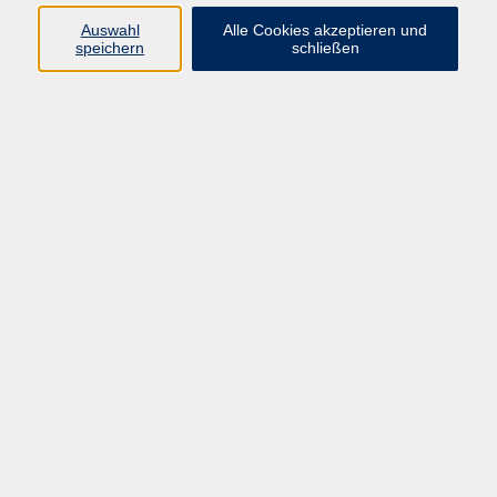
Auswahl
Alle Cookies akzeptieren und
speichern
schließen
Programm
Beruf
Kultur
Sprachen
Gesundheit
Gesellschaft
Junge vhs
Digitales Lernen
Schulabschlüsse
Deutsch-Kurse
Inhalte