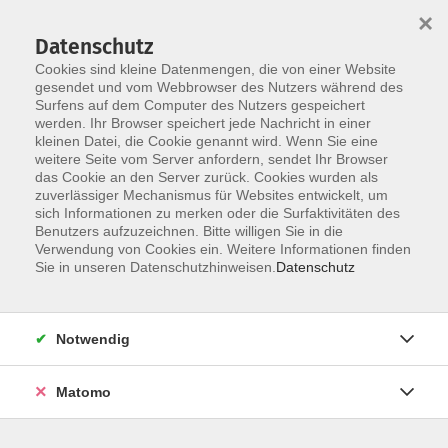
Startseite
Informationen
Über uns
Service
Kontakt
×
Datenschutz
Cookies sind kleine Datenmengen, die von einer Website
gesendet und vom Webbrowser des Nutzers während des
Surfens auf dem Computer des Nutzers gespeichert
werden. Ihr Browser speichert jede Nachricht in einer
kleinen Datei, die Cookie genannt wird. Wenn Sie eine
Skip to main content
weitere Seite vom Server anfordern, sendet Ihr Browser
das Cookie an den Server zurück. Cookies wurden als
zuverlässiger Mechanismus für Websites entwickelt, um
sich Informationen zu merken oder die Surfaktivitäten des
Benutzers aufzuzeichnen. Bitte willigen Sie in die
Verwendung von Cookies ein. Weitere Informationen finden
Sie in unseren Datenschutzhinweisen.
Datenschutz
Ergebnisse filtern
Notwendig
Deutsch: Alpha Integrationskurs 237
Mo. 18.08.2025 09:00
Matomo
Fritzlar