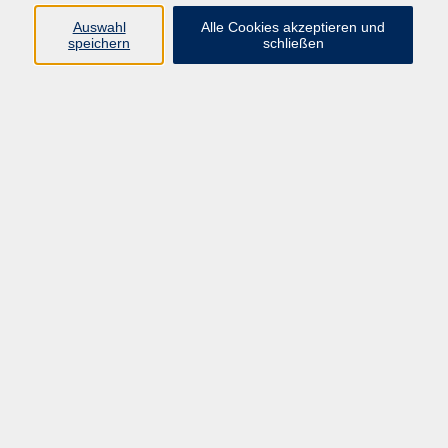
Auswahl
Alle Cookies akzeptieren und
speichern
schließen
Deutsch - Integrationskurs 242/1-7
Mi. 24.09.2025 09:00
Online-Kurs
Deutsch4U - B1
Di. 28.10.2025 18:00
Fritzlar
Deutsch4U - A1
Mo. 17.11.2025 16:30