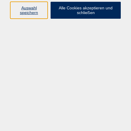
Auswahl
Alle Cookies akzeptieren und
speichern
schließen
Programm
Beruf
Kultur
Sprachen
Gesundheit
Gesellschaft
Junge vhs
Digitales Lernen
Schulabschlüsse
Deutsch-Kurse
Inhalte