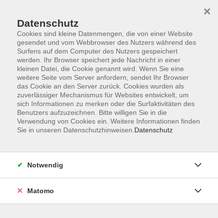
Startseite
Informationen
Über uns
Service
Kontakt
×
Datenschutz
Cookies sind kleine Datenmengen, die von einer Website
gesendet und vom Webbrowser des Nutzers während des
Surfens auf dem Computer des Nutzers gespeichert
werden. Ihr Browser speichert jede Nachricht in einer
kleinen Datei, die Cookie genannt wird. Wenn Sie eine
Skip to main content
weitere Seite vom Server anfordern, sendet Ihr Browser
das Cookie an den Server zurück. Cookies wurden als
zuverlässiger Mechanismus für Websites entwickelt, um
Der Kurs konnte nicht gefunden werden.
sich Informationen zu merken oder die Surfaktivitäten des
Benutzers aufzuzeichnen. Bitte willigen Sie in die
Verwendung von Cookies ein. Weitere Informationen finden
Sie in unseren Datenschutzhinweisen.
Datenschutz
AGB
Impressum
Notwendig
Datenschutzerklärung
Widerrufsbelehrung
Matomo
Barrierefreiheit
Widerruf