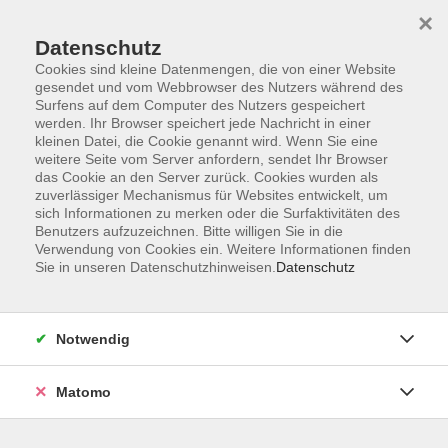
Startseite
Informationen
Über uns
Service
Kontakt
×
Datenschutz
Cookies sind kleine Datenmengen, die von einer Website
gesendet und vom Webbrowser des Nutzers während des
Surfens auf dem Computer des Nutzers gespeichert
werden. Ihr Browser speichert jede Nachricht in einer
kleinen Datei, die Cookie genannt wird. Wenn Sie eine
Skip to main content
weitere Seite vom Server anfordern, sendet Ihr Browser
das Cookie an den Server zurück. Cookies wurden als
zuverlässiger Mechanismus für Websites entwickelt, um
Der Kurs konnte nicht gefunden werden.
sich Informationen zu merken oder die Surfaktivitäten des
Benutzers aufzuzeichnen. Bitte willigen Sie in die
Verwendung von Cookies ein. Weitere Informationen finden
Sie in unseren Datenschutzhinweisen.
Datenschutz
AGB
Impressum
Notwendig
Datenschutzerklärung
Widerrufsbelehrung
Matomo
Barrierefreiheit
Widerruf