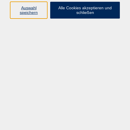
Auswahl
Alle Cookies akzeptieren und
speichern
schließen
Programm
Beruf
Kultur
Sprachen
Gesundheit
Gesellschaft
Junge vhs
Digitales Lernen
Schulabschlüsse
Deutsch-Kurse
Inhalte