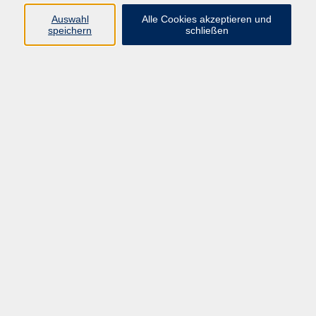
tätige Personen.
Auswahl
Alle Cookies akzeptieren und
speichern
schließen
Ergebnisse filtern
Gebärdensprache (DGS) - Einführung
Mi. 09.09.2026 18:30
Schwalmstadt
Hessische Geschichte: 80 Jahre Hessen
Mo. 14.09.2026 18:00
Homberg