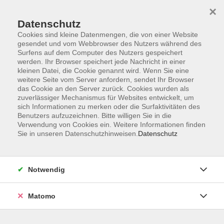
Startseite
Informationen
Über uns
Service
Kontakt
×
Datenschutz
Cookies sind kleine Datenmengen, die von einer Website
gesendet und vom Webbrowser des Nutzers während des
Surfens auf dem Computer des Nutzers gespeichert
werden. Ihr Browser speichert jede Nachricht in einer
kleinen Datei, die Cookie genannt wird. Wenn Sie eine
Skip to main content
weitere Seite vom Server anfordern, sendet Ihr Browser
das Cookie an den Server zurück. Cookies wurden als
zuverlässiger Mechanismus für Websites entwickelt, um
sich Informationen zu merken oder die Surfaktivitäten des
Ehrenamt
Benutzers aufzuzeichnen. Bitte willigen Sie in die
Verwendung von Cookies ein. Weitere Informationen finden
Sie in unseren Datenschutzhinweisen.
Datenschutz
Notwendig
21 Kurse
Matomo
zurück zu Zielgruppen
Angebote und Fortbildungen für ehrenamtlich