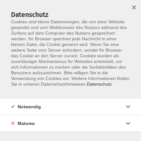
Startseite
Informationen
Über uns
Service
Kontakt
×
Datenschutz
Cookies sind kleine Datenmengen, die von einer Website
gesendet und vom Webbrowser des Nutzers während des
Surfens auf dem Computer des Nutzers gespeichert
werden. Ihr Browser speichert jede Nachricht in einer
kleinen Datei, die Cookie genannt wird. Wenn Sie eine
Skip to main content
weitere Seite vom Server anfordern, sendet Ihr Browser
das Cookie an den Server zurück. Cookies wurden als
zuverlässiger Mechanismus für Websites entwickelt, um
sich Informationen zu merken oder die Surfaktivitäten des
Handwerkskunst
Benutzers aufzuzeichnen. Bitte willigen Sie in die
Verwendung von Cookies ein. Weitere Informationen finden
Sie in unseren Datenschutzhinweisen.
Datenschutz
Notwendig
12 Kurse
Matomo
zurück zu Besondere Angebote
Kurse nach Themen