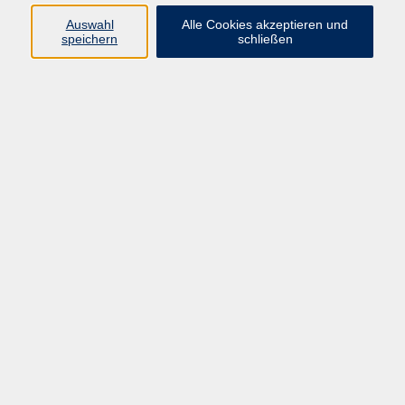
Auswahl
Alle Cookies akzeptieren und
speichern
schließen
Programm
Beruf
Kultur
Sprachen
Gesundheit
Gesellschaft
Junge vhs
Digitales Lernen
Schulabschlüsse
Deutsch-Kurse
Inhalte