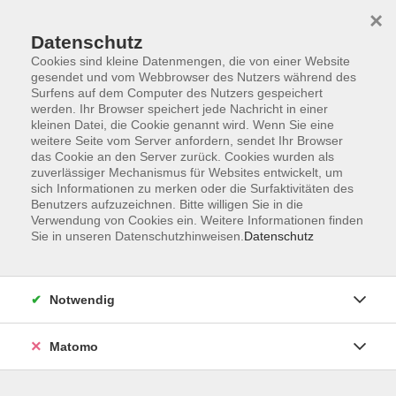
Startseite
Informationen
Über uns
Service
Kontakt
×
Datenschutz
Cookies sind kleine Datenmengen, die von einer Website
gesendet und vom Webbrowser des Nutzers während des
Surfens auf dem Computer des Nutzers gespeichert
werden. Ihr Browser speichert jede Nachricht in einer
kleinen Datei, die Cookie genannt wird. Wenn Sie eine
Skip to main content
weitere Seite vom Server anfordern, sendet Ihr Browser
das Cookie an den Server zurück. Cookies wurden als
zuverlässiger Mechanismus für Websites entwickelt, um
Der Kurs konnte nicht gefunden werden.
sich Informationen zu merken oder die Surfaktivitäten des
Benutzers aufzuzeichnen. Bitte willigen Sie in die
Verwendung von Cookies ein. Weitere Informationen finden
Sie in unseren Datenschutzhinweisen.
Datenschutz
AGB
Impressum
Notwendig
Datenschutzerklärung
Widerrufsbelehrung
Matomo
Barrierefreiheit
Widerruf