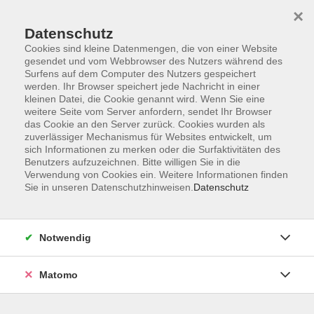
Startseite
Informationen
Über uns
Service
Kontakt
×
Datenschutz
Cookies sind kleine Datenmengen, die von einer Website
gesendet und vom Webbrowser des Nutzers während des
Surfens auf dem Computer des Nutzers gespeichert
werden. Ihr Browser speichert jede Nachricht in einer
kleinen Datei, die Cookie genannt wird. Wenn Sie eine
Skip to main content
weitere Seite vom Server anfordern, sendet Ihr Browser
das Cookie an den Server zurück. Cookies wurden als
zuverlässiger Mechanismus für Websites entwickelt, um
sich Informationen zu merken oder die Surfaktivitäten des
Benutzers aufzuzeichnen. Bitte willigen Sie in die
Verwendung von Cookies ein. Weitere Informationen finden
Sie in unseren Datenschutzhinweisen.
Datenschutz
Ergebnisse filtern
mehr laden
Notwendig
Matomo
Französisch - Von Anfang an
Fr. 11.09.2026 17:00