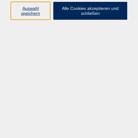
Schwalmstadt
Auswahl
Alle Cookies akzeptieren und
speichern
schließen
Japanisch - Von Anfang an
Fr. 11.09.2026 17:45
Homberg
Französisch - Anfangskenntnisse erweitern
Fr. 11.09.2026 18:30
Schwalmstadt
Philosophischer Stammtisch