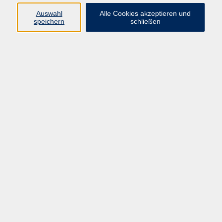
Bad Zwesten
Auswahl
Alle Cookies akzeptieren und
speichern
schließen
Computer Basiswissen
Do. 22.10.2026 18:15
Fritzlar
Handwerkskunst: Kerzen ziehen
Fr. 23.10.2026 14:00
Melsungen
Handwerkskunst: Brotbacken - Nach alter