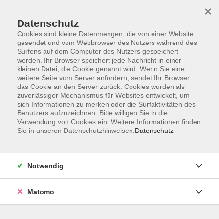
Startseite
Informationen
Über uns
Service
Kontakt
×
Datenschutz
Cookies sind kleine Datenmengen, die von einer Website
gesendet und vom Webbrowser des Nutzers während des
Surfens auf dem Computer des Nutzers gespeichert
werden. Ihr Browser speichert jede Nachricht in einer
kleinen Datei, die Cookie genannt wird. Wenn Sie eine
Skip to main content
weitere Seite vom Server anfordern, sendet Ihr Browser
das Cookie an den Server zurück. Cookies wurden als
zuverlässiger Mechanismus für Websites entwickelt, um
sich Informationen zu merken oder die Surfaktivitäten des
Benutzers aufzuzeichnen. Bitte willigen Sie in die
Verwendung von Cookies ein. Weitere Informationen finden
Sie in unseren Datenschutzhinweisen.
Datenschutz
Ergebnisse filtern
mehr laden
Notwendig
Matomo
Spinnen am Rad
Do. 22.10.2026 18:00