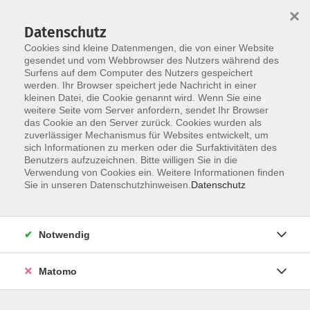
Startseite
Informationen
Über uns
Service
Kontakt
×
Datenschutz
Cookies sind kleine Datenmengen, die von einer Website
gesendet und vom Webbrowser des Nutzers während des
Surfens auf dem Computer des Nutzers gespeichert
werden. Ihr Browser speichert jede Nachricht in einer
kleinen Datei, die Cookie genannt wird. Wenn Sie eine
Skip to main content
weitere Seite vom Server anfordern, sendet Ihr Browser
das Cookie an den Server zurück. Cookies wurden als
zuverlässiger Mechanismus für Websites entwickelt, um
sich Informationen zu merken oder die Surfaktivitäten des
Schulabschlüsse
Benutzers aufzuzeichnen. Bitte willigen Sie in die
Verwendung von Cookies ein. Weitere Informationen finden
Sie in unseren Datenschutzhinweisen.
Datenschutz
Notwendig
2 Kurse
Matomo
zurück zu Kursprogramm
Ein Haupt- oder Realschulabschluss und die