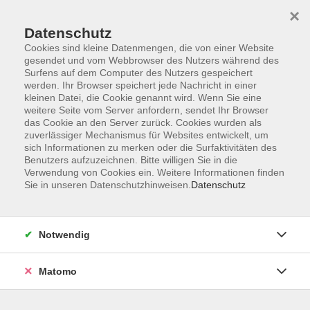
Startseite
Informationen
Über uns
Service
Kontakt
×
Datenschutz
Cookies sind kleine Datenmengen, die von einer Website
gesendet und vom Webbrowser des Nutzers während des
Surfens auf dem Computer des Nutzers gespeichert
werden. Ihr Browser speichert jede Nachricht in einer
kleinen Datei, die Cookie genannt wird. Wenn Sie eine
Skip to main content
weitere Seite vom Server anfordern, sendet Ihr Browser
das Cookie an den Server zurück. Cookies wurden als
zuverlässiger Mechanismus für Websites entwickelt, um
sich Informationen zu merken oder die Surfaktivitäten des
Ernährung
Benutzers aufzuzeichnen. Bitte willigen Sie in die
Verwendung von Cookies ein. Weitere Informationen finden
Sie in unseren Datenschutzhinweisen.
Datenschutz
Notwendig
18 Kurse
Matomo
zurück zu Gesundheit
Kurse nach Themen