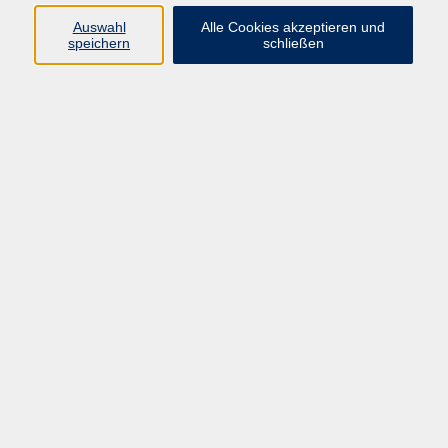
Backen
7
Auswahl
Alle Cookies akzeptieren und
speichern
schließen
Bewusste Ernährung
12
Heilkräuter
1
Kochen
5
Gewürze und mehr
3
Hannah Beier
Programmbereichsleitung
Gesundheit; Öffentlichkeitsarbeit
05681 775-4039
hannah.beier@schwalm-eder-
kreis.de
Marlen Lesch
Programmbereiche Gesundheit und
Sprachen
05681 775-4034
marlen.lesch@schwalm-eder-