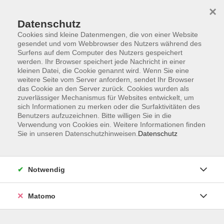
Startseite
Informationen
Über uns
Service
Kontakt
×
Datenschutz
Cookies sind kleine Datenmengen, die von einer Website
gesendet und vom Webbrowser des Nutzers während des
Surfens auf dem Computer des Nutzers gespeichert
werden. Ihr Browser speichert jede Nachricht in einer
kleinen Datei, die Cookie genannt wird. Wenn Sie eine
Skip to main content
weitere Seite vom Server anfordern, sendet Ihr Browser
das Cookie an den Server zurück. Cookies wurden als
zuverlässiger Mechanismus für Websites entwickelt, um
sich Informationen zu merken oder die Surfaktivitäten des
Ernährung
Benutzers aufzuzeichnen. Bitte willigen Sie in die
Verwendung von Cookies ein. Weitere Informationen finden
Sie in unseren Datenschutzhinweisen.
Datenschutz
Notwendig
18 Kurse
Matomo
zurück zu Gesundheit
Kurse nach Themen