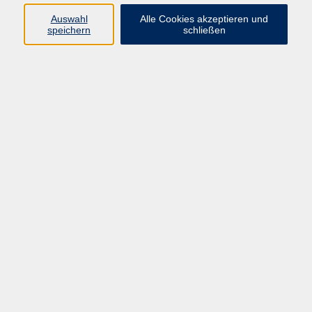
Backen
7
Auswahl
Alle Cookies akzeptieren und
speichern
schließen
Bewusste Ernährung
12
Heilkräuter
1
Kochen
5
Gewürze und mehr
3
Hannah Beier
Programmbereichsleitung
Gesundheit; Öffentlichkeitsarbeit
05681 775-4039
hannah.beier@schwalm-eder-
kreis.de
Marlen Lesch
Programmbereiche Gesundheit und
Sprachen
05681 775-4034
marlen.lesch@schwalm-eder-