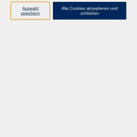
Programmbereiche Gesellschaft und
Auswahl
Alle Cookies akzeptieren und
Kultur; Tagespflege
speichern
schließen
05681 775-4041
ramona.stueckradt@schwalm-
eder-kreis.de
Tanja Miller
Programmbereichsleitung Kultur,
Schulabschlüsse, Pädagogische
Qualifizierung
05681 775-4042
tanja.miller@schwalm-eder-
kreis.de
Ergebnisse filtern
Deutschland und die Weltkriege