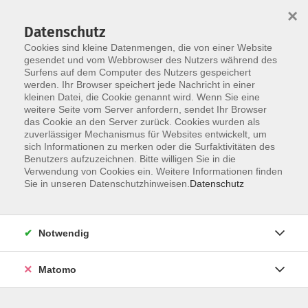
Startseite
Informationen
Über uns
Service
Kontakt
×
Datenschutz
Cookies sind kleine Datenmengen, die von einer Website
gesendet und vom Webbrowser des Nutzers während des
Surfens auf dem Computer des Nutzers gespeichert
werden. Ihr Browser speichert jede Nachricht in einer
kleinen Datei, die Cookie genannt wird. Wenn Sie eine
Skip to main content
weitere Seite vom Server anfordern, sendet Ihr Browser
das Cookie an den Server zurück. Cookies wurden als
zuverlässiger Mechanismus für Websites entwickelt, um
sich Informationen zu merken oder die Surfaktivitäten des
Politik
Benutzers aufzuzeichnen. Bitte willigen Sie in die
Verwendung von Cookies ein. Weitere Informationen finden
Sie in unseren Datenschutzhinweisen.
Datenschutz
Notwendig
6 Kurse
Matomo
zurück zu Gesellschaft und Leben
Ramona Stückradt