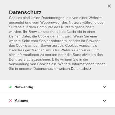
Startseite
Informationen
Über uns
Service
Kontakt
×
Datenschutz
Cookies sind kleine Datenmengen, die von einer Website
gesendet und vom Webbrowser des Nutzers während des
Surfens auf dem Computer des Nutzers gespeichert
werden. Ihr Browser speichert jede Nachricht in einer
kleinen Datei, die Cookie genannt wird. Wenn Sie eine
Skip to main content
weitere Seite vom Server anfordern, sendet Ihr Browser
das Cookie an den Server zurück. Cookies wurden als
zuverlässiger Mechanismus für Websites entwickelt, um
sich Informationen zu merken oder die Surfaktivitäten des
Benutzers aufzuzeichnen. Bitte willigen Sie in die
Verwendung von Cookies ein. Weitere Informationen finden
Sie in unseren Datenschutzhinweisen.
Datenschutz
Sie sind hier:
Notwendig
Kursprogramm
Deutsch- und Integrationskurse
Matomo
Einstiegsangebote
Deutsch für Migranten
D4U-Kurse