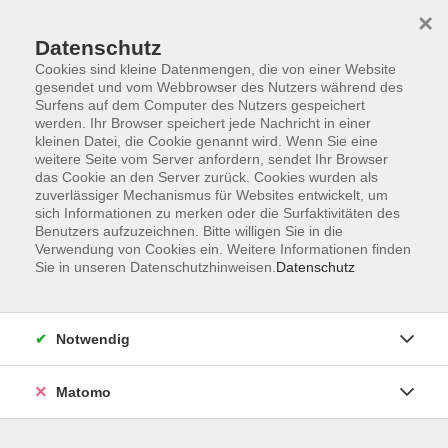
Startseite
Informationen
Über uns
Service
Kontakt
×
Datenschutz
Cookies sind kleine Datenmengen, die von einer Website
gesendet und vom Webbrowser des Nutzers während des
Surfens auf dem Computer des Nutzers gespeichert
werden. Ihr Browser speichert jede Nachricht in einer
kleinen Datei, die Cookie genannt wird. Wenn Sie eine
Skip to main content
weitere Seite vom Server anfordern, sendet Ihr Browser
das Cookie an den Server zurück. Cookies wurden als
zuverlässiger Mechanismus für Websites entwickelt, um
Deutsch- und
sich Informationen zu merken oder die Surfaktivitäten des
Benutzers aufzuzeichnen. Bitte willigen Sie in die
Integrationskurse
Verwendung von Cookies ein. Weitere Informationen finden
Sie in unseren Datenschutzhinweisen.
Datenschutz
Notwendig
45 Kurse
Matomo
zurück zu Kursprogramm
Sie sind nach Deutschland zugewandert und