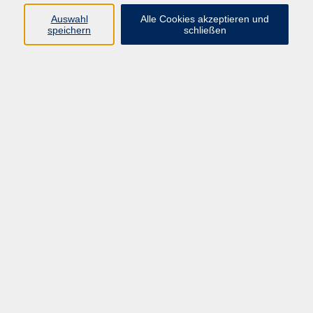
möchten Deutsch lernen bzw. Ihr Deutsch für
Auswahl
Alle Cookies akzeptieren und
den Beruf verbessern?
speichern
schließen
Die vhs Schwalm-Eder bietet an:
Erstorientierungskurse (EOK)
MitSprache Deutsch4U-Kurse
(Deutsch4U)
Integrationskurse in Zusammenarbeit mit
dem Bundesamt für Migration und
Flüchtlinge (BAMF)
Kurse nach Themen
BAMF-Sprachkurse
11
Einstiegsangebote
23
Aufbauangebote
8
Prüfungen Deutsch
2
Einbuergerungstest
7