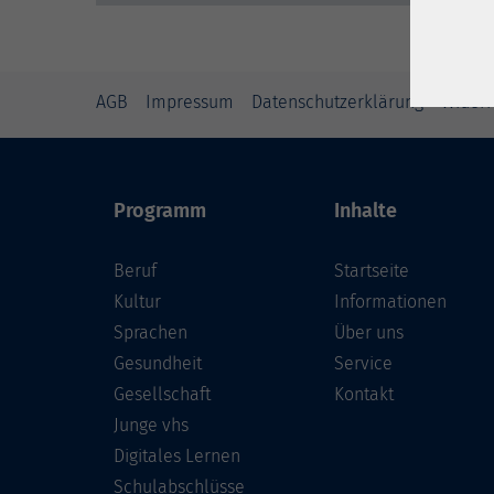
AGB
Impressum
Datenschutzerklärung
Widerr
Programm
Inhalte
Beruf
Startseite
Kultur
Informationen
Sprachen
Über uns
Gesundheit
Service
Gesellschaft
Kontakt
Junge vhs
Digitales Lernen
Schulabschlüsse