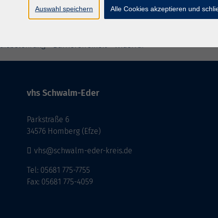
Auswahl speichern
Alle Cookies akzeptieren und schl
ufsbelehrung
Barrierefreiheit
Widerruf
vhs Schwalm-Eder
Parkstraße 6
34576 Homberg (Efze)
vhs@schwalm-eder-kreis.de
Tel: 05681 775-7755
Fax: 05681 775-4059