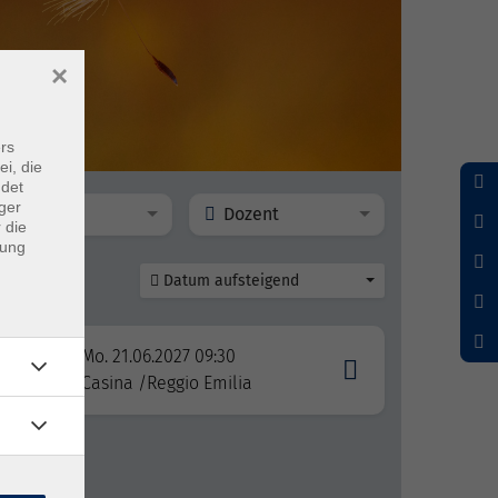
×
rs
ei, die
ndet
ger
Ort
Dozent
 die
dung
Datum aufsteigend
Mo. 21.06.2027 09:30
agna
Casina /Reggio Emilia