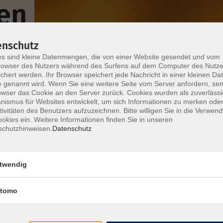
en
enschutz
s sind kleine Datenmengen, die von einer Website gesendet und vom
owser des Nutzers während des Surfens auf dem Computer des Nutze
chert werden. Ihr Browser speichert jede Nachricht in einer kleinen Dat
 genannt wird. Wenn Sie eine weitere Seite vom Server anfordern, se
owser das Cookie an den Server zurück. Cookies wurden als zuverlässi
Wochentage
Tageszeit
ismus für Websites entwickelt, um sich Informationen zu merken oder
tivitäten des Benutzers aufzuzeichnen. Bitte willigen Sie in die Verwen
okies ein. Weitere Informationen finden Sie in unseren
nur buchbare
nur beginnende
schutzhinweisen.
Datenschutz
Italienisch intensiv in Casina/Emilia Rom
twendig
Niveau A1.2
tomo