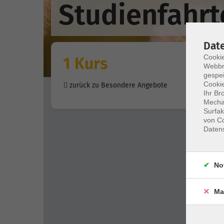
Studienfahrt
Dat
Cookie
1 Kurs
Webbr
gespei
Cookie
zurück zu Besondere Angebote
Ihr Br
Mechan
Surfak
von Co
Daten
No
Ma