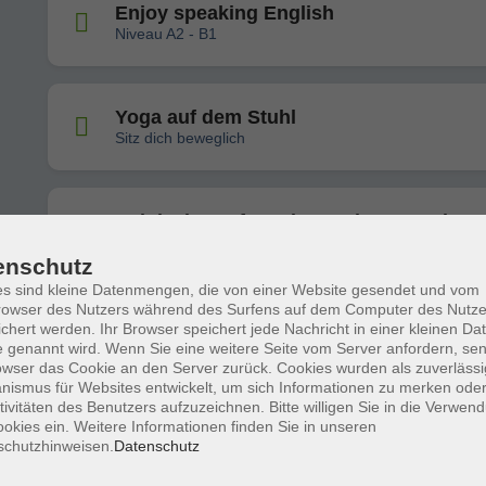
Enjoy speaking English
Niveau A2 - B1
Yoga auf dem Stuhl
Sitz dich beweglich
Polnisch - Anfangskenntnisse erweitern
Niveau A1.02
enschutz
s sind kleine Datenmengen, die von einer Website gesendet und vom
owser des Nutzers während des Surfens auf dem Computer des Nutze
Englisch - Grundkenntnisse aufbauen
chert werden. Ihr Browser speichert jede Nachricht in einer kleinen Dat
Niveau A2
 genannt wird. Wenn Sie eine weitere Seite vom Server anfordern, se
owser das Cookie an den Server zurück. Cookies wurden als zuverlässi
ismus für Websites entwickelt, um sich Informationen zu merken oder
tivitäten des Benutzers aufzuzeichnen. Bitte willigen Sie in die Verwen
okies ein. Weitere Informationen finden Sie in unseren
Super Callanetics®
schutzhinweisen.
Datenschutz