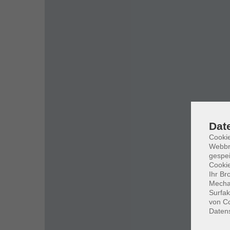
Dat
Cookie
Webbr
gespei
Cookie
Ihr Br
Mechan
Surfak
von Co
Daten