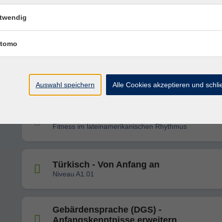
twendig
Polnisch - Von Anfang an
Niveau A1.01
tomo
Arabisch lernen - Grundkenntnisse onli
Niveau A2.07
Auswahl speichern
Alle Cookies akzeptieren und schl
Dance-Workout
Fitness im lateinamerikanischen Rhythmus
Türkisch - Von Anfang an
Niveau A1.01
Gebärdensprache (DGS) -
Anfangskenntnisse erweitern