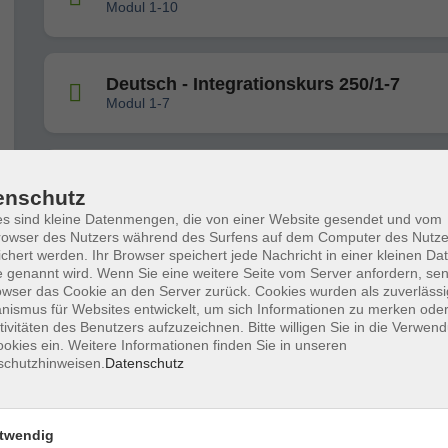
Modul 1-10
Deutsch - Integrationskurs 250/1-7
Modul 1-7
Deutsch: Alpha Integrationskurs 253/1 -
enschutz
Modul 1-10
s sind kleine Datenmengen, die von einer Website gesendet und vom
owser des Nutzers während des Surfens auf dem Computer des Nutze
chert werden. Ihr Browser speichert jede Nachricht in einer kleinen Dat
 genannt wird. Wenn Sie eine weitere Seite vom Server anfordern, se
Deutsch: Alpha Integrationskurs 252/1 -
owser das Cookie an den Server zurück. Cookies wurden als zuverlässi
Modul 1-10
ismus für Websites entwickelt, um sich Informationen zu merken oder
tivitäten des Benutzers aufzuzeichnen. Bitte willigen Sie in die Verwen
okies ein. Weitere Informationen finden Sie in unseren
schutzhinweisen.
Datenschutz
Berufssprachkurs mit Zielsprachniveau
500UE
Kooperation BAMF + Jobcenter
twendig