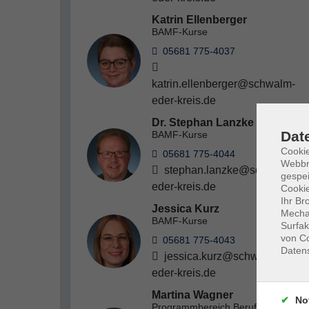
Katrin Ellenberger
BAMF-Kurse
05681 775-4037
katrin.ellenberger@schwalm-
eder-kreis.de
Dr. Stephan Lanzke
Dat
BAMF-Kurse
Cookie
05681 775-4044
Webbr
stephan.lanzke@schwalm-
gespei
eder-kreis.de
Cookie
Ihr Br
Jessica Kurz
Mechan
BAMF-Kurse
Surfak
von Co
05681 775-4043
Daten
jessica.kurz@schwalm-
eder-kreis.de
Martina Wagner
No
Programmbereich Beruf; BAMF-