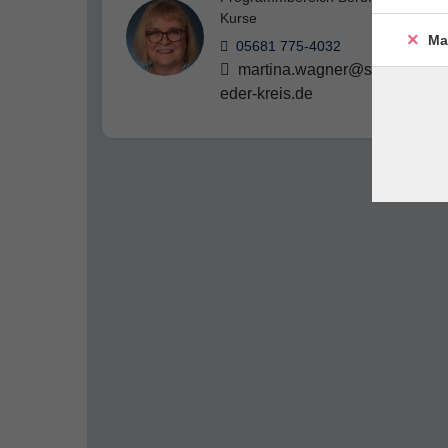
Kurse
Ma
05681 775-4032
martina.wagner@schwalm-
eder-kreis.de