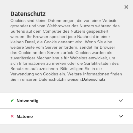
Startseite
Informationen
Über uns
Service
Kontakt
×
Datenschutz
Cookies sind kleine Datenmengen, die von einer Website
gesendet und vom Webbrowser des Nutzers während des
Surfens auf dem Computer des Nutzers gespeichert
werden. Ihr Browser speichert jede Nachricht in einer
kleinen Datei, die Cookie genannt wird. Wenn Sie eine
Skip to main content
weitere Seite vom Server anfordern, sendet Ihr Browser
das Cookie an den Server zurück. Cookies wurden als
zuverlässiger Mechanismus für Websites entwickelt, um
Deutsch- und
sich Informationen zu merken oder die Surfaktivitäten des
Benutzers aufzuzeichnen. Bitte willigen Sie in die
Integrationskurse
Verwendung von Cookies ein. Weitere Informationen finden
Sie in unseren Datenschutzhinweisen.
Datenschutz
Notwendig
46 Kurse
Matomo
zurück zu Kursprogramm
Sie sind nach Deutschland zugewandert und