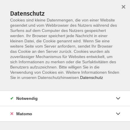
Startseite
Informationen
Über uns
Service
Kontakt
×
Datenschutz
Cookies sind kleine Datenmengen, die von einer Website
gesendet und vom Webbrowser des Nutzers während des
Surfens auf dem Computer des Nutzers gespeichert
werden. Ihr Browser speichert jede Nachricht in einer
kleinen Datei, die Cookie genannt wird. Wenn Sie eine
Skip to main content
weitere Seite vom Server anfordern, sendet Ihr Browser
das Cookie an den Server zurück. Cookies wurden als
zuverlässiger Mechanismus für Websites entwickelt, um
sich Informationen zu merken oder die Surfaktivitäten des
Schulabschlüsse
Benutzers aufzuzeichnen. Bitte willigen Sie in die
Verwendung von Cookies ein. Weitere Informationen finden
Sie in unseren Datenschutzhinweisen.
Datenschutz
Notwendig
2 Kurse
Matomo
zurück zu Kursprogramm
Ein Haupt- oder Realschulabschluss und die