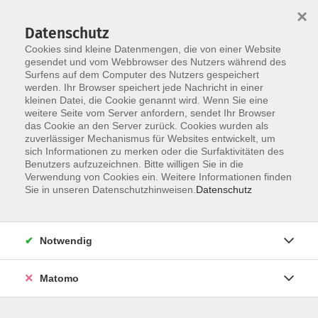
Startseite
Informationen
Über uns
Service
Kontakt
×
Datenschutz
Cookies sind kleine Datenmengen, die von einer Website
gesendet und vom Webbrowser des Nutzers während des
Surfens auf dem Computer des Nutzers gespeichert
werden. Ihr Browser speichert jede Nachricht in einer
kleinen Datei, die Cookie genannt wird. Wenn Sie eine
Skip to main content
weitere Seite vom Server anfordern, sendet Ihr Browser
das Cookie an den Server zurück. Cookies wurden als
zuverlässiger Mechanismus für Websites entwickelt, um
sich Informationen zu merken oder die Surfaktivitäten des
FrauenGesundheitsTag
Benutzers aufzuzeichnen. Bitte willigen Sie in die
Verwendung von Cookies ein. Weitere Informationen finden
Sie in unseren Datenschutzhinweisen.
Datenschutz
Notwendig
0 Kurse
Matomo
zurück zu Kursprogramm
Im Rahmen des FrauenGesundheitsTages