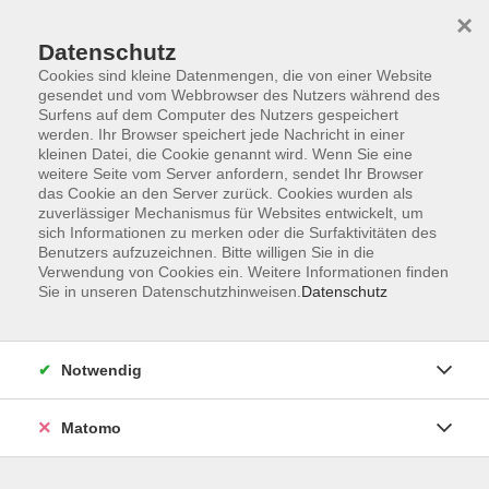
Startseite
Informationen
Über uns
Service
Kontakt
×
Datenschutz
Cookies sind kleine Datenmengen, die von einer Website
gesendet und vom Webbrowser des Nutzers während des
Surfens auf dem Computer des Nutzers gespeichert
werden. Ihr Browser speichert jede Nachricht in einer
kleinen Datei, die Cookie genannt wird. Wenn Sie eine
Skip to main content
weitere Seite vom Server anfordern, sendet Ihr Browser
das Cookie an den Server zurück. Cookies wurden als
zuverlässiger Mechanismus für Websites entwickelt, um
sich Informationen zu merken oder die Surfaktivitäten des
Politik
Benutzers aufzuzeichnen. Bitte willigen Sie in die
Verwendung von Cookies ein. Weitere Informationen finden
Sie in unseren Datenschutzhinweisen.
Datenschutz
Notwendig
6 Kurse
Matomo
zurück zu Gesellschaft und Leben
Ramona Stückradt