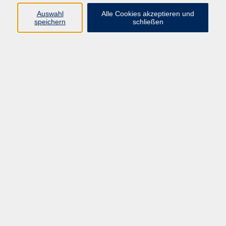
Programmbereiche Gesellschaft und
Auswahl
Alle Cookies akzeptieren und
Kultur; Tagespflege
speichern
schließen
05681 775-4041
ramona.stueckradt@schwalm-
eder-kreis.de
Tanja Miller
Programmbereichsleitung Kultur,
Schulabschlüsse, Pädagogische
Qualifizierung
05681 775-4042
tanja.miller@schwalm-eder-
kreis.de
Ergebnisse filtern
Deutschland und die Weltkriege