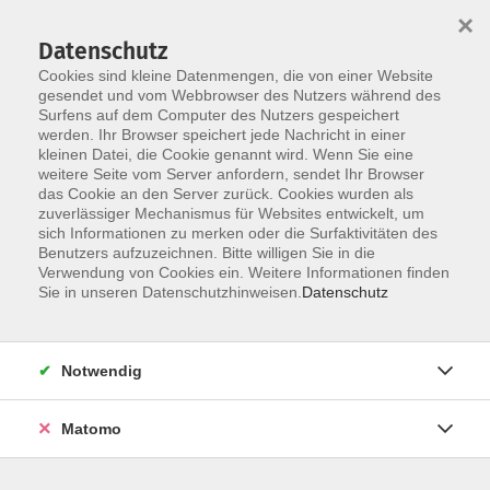
Startseite
Informationen
Über uns
Service
Kontakt
×
Datenschutz
Cookies sind kleine Datenmengen, die von einer Website
gesendet und vom Webbrowser des Nutzers während des
Surfens auf dem Computer des Nutzers gespeichert
werden. Ihr Browser speichert jede Nachricht in einer
kleinen Datei, die Cookie genannt wird. Wenn Sie eine
Skip to main content
You are here:
weitere Seite vom Server anfordern, sendet Ihr Browser
Über uns
das Cookie an den Server zurück. Cookies wurden als
zuverlässiger Mechanismus für Websites entwickelt, um
sich Informationen zu merken oder die Surfaktivitäten des
Benutzers aufzuzeichnen. Bitte willigen Sie in die
Verwendung von Cookies ein. Weitere Informationen finden
Über uns
Sie in unseren Datenschutzhinweisen.
Datenschutz
Als kommunales Weiterbildungszentrum leistet die vhs
Notwendig
einen wichtigen Beitrag zur Zukunftsfähigkeit der
Gesellschaft. Die Volkshochschule Schwalm-Eder arbeitet
Matomo
flächendeckend, weltanschaulich neutral, parteipolitisch
unabhängig sowie kostengünstig und nicht
gewinnorientiert.