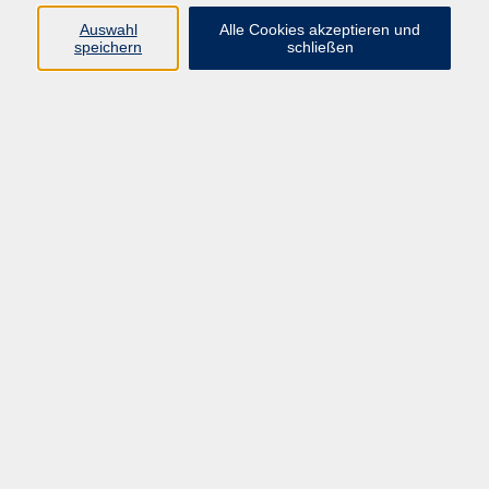
Bad Zwesten
Auswahl
Alle Cookies akzeptieren und
speichern
schließen
Tai Chi
Do. 13.08.2026 18:30
Frielendorf
Malen mit Erden, Öl und Acryl
Fr. 14.08.2026 16:00
Gilserberg
Englisch intensiv - Mittelstufe