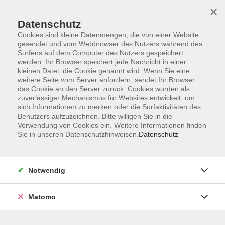
Startseite
Informationen
Über uns
Service
Kontakt
×
Datenschutz
Cookies sind kleine Datenmengen, die von einer Website
gesendet und vom Webbrowser des Nutzers während des
Surfens auf dem Computer des Nutzers gespeichert
werden. Ihr Browser speichert jede Nachricht in einer
kleinen Datei, die Cookie genannt wird. Wenn Sie eine
Skip to main content
weitere Seite vom Server anfordern, sendet Ihr Browser
das Cookie an den Server zurück. Cookies wurden als
zuverlässiger Mechanismus für Websites entwickelt, um
sich Informationen zu merken oder die Surfaktivitäten des
Benutzers aufzuzeichnen. Bitte willigen Sie in die
Verwendung von Cookies ein. Weitere Informationen finden
Sie in unseren Datenschutzhinweisen.
Datenschutz
Ergebnisse filtern
mehr laden
Notwendig
Matomo
Yoga
Do. 13.08.2026 17:45