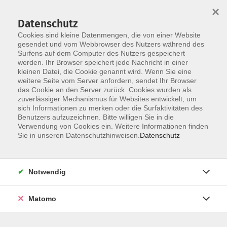
Startseite
Informationen
Über uns
Service
Kontakt
×
Datenschutz
Cookies sind kleine Datenmengen, die von einer Website
gesendet und vom Webbrowser des Nutzers während des
Surfens auf dem Computer des Nutzers gespeichert
werden. Ihr Browser speichert jede Nachricht in einer
kleinen Datei, die Cookie genannt wird. Wenn Sie eine
Skip to main content
weitere Seite vom Server anfordern, sendet Ihr Browser
das Cookie an den Server zurück. Cookies wurden als
zuverlässiger Mechanismus für Websites entwickelt, um
sich Informationen zu merken oder die Surfaktivitäten des
Benutzers aufzuzeichnen. Bitte willigen Sie in die
Verwendung von Cookies ein. Weitere Informationen finden
Sie in unseren Datenschutzhinweisen.
Datenschutz
Sie sind hier:
Notwendig
Matomo
Spanisch intensiv - Von Anfang an
Niveau A1.1