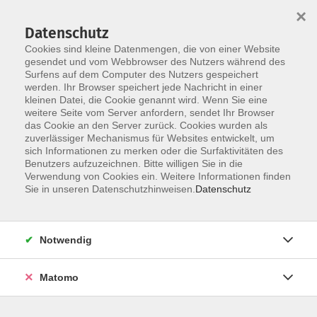
Startseite
Informationen
Über uns
Service
Kontakt
×
Datenschutz
Cookies sind kleine Datenmengen, die von einer Website
gesendet und vom Webbrowser des Nutzers während des
Surfens auf dem Computer des Nutzers gespeichert
werden. Ihr Browser speichert jede Nachricht in einer
kleinen Datei, die Cookie genannt wird. Wenn Sie eine
Skip to main content
weitere Seite vom Server anfordern, sendet Ihr Browser
das Cookie an den Server zurück. Cookies wurden als
zuverlässiger Mechanismus für Websites entwickelt, um
sich Informationen zu merken oder die Surfaktivitäten des
Benutzers aufzuzeichnen. Bitte willigen Sie in die
Verwendung von Cookies ein. Weitere Informationen finden
Sie in unseren Datenschutzhinweisen.
Datenschutz
Sie sind hier:
Notwendig
Matomo
Spanisch intensiv - Grundkenntnisse
Niveau A2.1