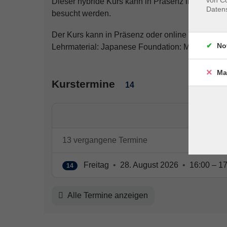
von Co
Dieser hybride Kurs kann in Präsenz in Homberg
Daten
besucht werden.
Der Kurs kann in Präsenz oder online besucht w
No
Lehrmaterial: Japanese Foundation: Marugoto, 
Ma
Kurstermine
14
13 vergangene Termine
Freitag
•
28. August 2026
•
16:00 – 17
14
Alle Termine anzeigen