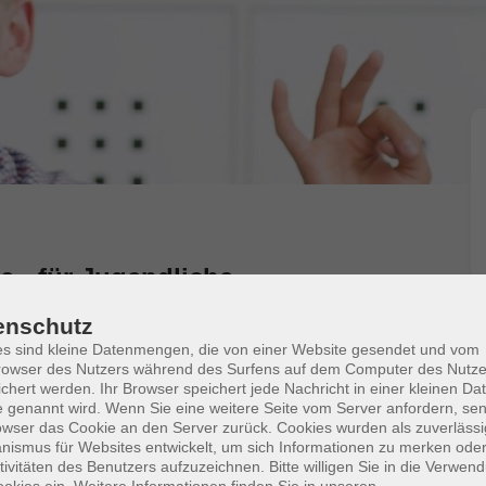
e - für Jugendliche
enschutz
s sind kleine Datenmengen, die von einer Website gesendet und vom
hlerin. Wenn Du erste japanische Schriftzeichen
owser des Nutzers während des Surfens auf dem Computer des Nutze
 erweitern. Außerdem lernst Du Faszinierendes über
chert werden. Ihr Browser speichert jede Nachricht in einer kleinen Dat
 genannt wird. Wenn Sie eine weitere Seite vom Server anfordern, se
sche Kultur wie Manga und Anime.
owser das Cookie an den Server zurück. Cookies wurden als zuverlässi
ismus für Websites entwickelt, um sich Informationen zu merken oder
tivitäten des Benutzers aufzuzeichnen. Bitte willigen Sie in die Verwen