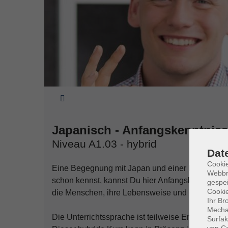
Sie sind hier:
Japanisch - Anfangskenntniss
Niveau A1.03 - hybrid
Dat
Cookie
Eine Begegnung mit Japan und einer Muttersprac
Webbr
schon kennst, kannst Du hier Anfangskenntnisse
gespei
Cookie
die Menschen, ihre Lebensweise und die japani
Ihr Br
Mechan
Die Unterrichtssprache ist teilweise Englisch.
Surfak