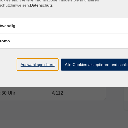
okies ein. Weitere Informationen finden Sie in unseren
 und/oder online in der vhs.cloud (DSGVO-konform)
schutzhinweisen.
Datenschutz
erden
twendig
grammer book
tomo
Auswahl speichern
Alle Cookies akzeptieren und schl
Ort / Raum
:30 Uhr
A 112