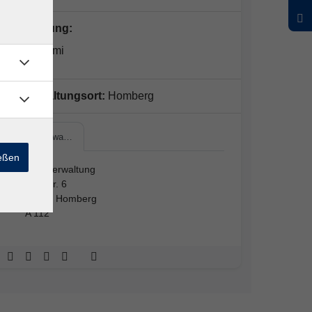
Kursleitung:
Akiko Izumi
Veranstaltungsort:
Homberg
Kreisverwa…
ießen
Kreisverwaltung
Parkstr. 6
34576 Homberg
A 112