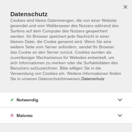
Startseite
Informationen
Über uns
Service
Kontakt
×
Datenschutz
Cookies sind kleine Datenmengen, die von einer Website
gesendet und vom Webbrowser des Nutzers während des
Surfens auf dem Computer des Nutzers gespeichert
werden. Ihr Browser speichert jede Nachricht in einer
kleinen Datei, die Cookie genannt wird. Wenn Sie eine
Skip to main content
weitere Seite vom Server anfordern, sendet Ihr Browser
das Cookie an den Server zurück. Cookies wurden als
zuverlässiger Mechanismus für Websites entwickelt, um
sich Informationen zu merken oder die Surfaktivitäten des
Benutzers aufzuzeichnen. Bitte willigen Sie in die
Verwendung von Cookies ein. Weitere Informationen finden
Sie in unseren Datenschutzhinweisen.
Datenschutz
Sie sind hier:
Notwendig
Matomo
Französisch intensiv - Von Anfang an
Niveau A1.1