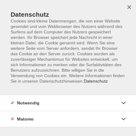
Startseite
Informationen
Über uns
Service
Kontakt
×
Datenschutz
Cookies sind kleine Datenmengen, die von einer Website
gesendet und vom Webbrowser des Nutzers während des
Surfens auf dem Computer des Nutzers gespeichert
werden. Ihr Browser speichert jede Nachricht in einer
kleinen Datei, die Cookie genannt wird. Wenn Sie eine
Skip to main content
weitere Seite vom Server anfordern, sendet Ihr Browser
das Cookie an den Server zurück. Cookies wurden als
zuverlässiger Mechanismus für Websites entwickelt, um
Der Kurs konnte nicht gefunden werden.
sich Informationen zu merken oder die Surfaktivitäten des
Benutzers aufzuzeichnen. Bitte willigen Sie in die
Verwendung von Cookies ein. Weitere Informationen finden
Sie in unseren Datenschutzhinweisen.
Datenschutz
AGB
Impressum
Notwendig
Datenschutzerklärung
Widerrufsbelehrung
Matomo
Barrierefreiheit
Widerruf