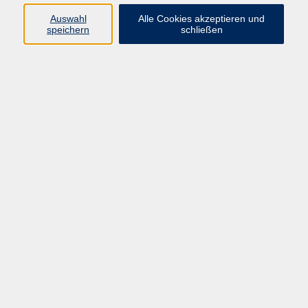
Auswahl
Alle Cookies akzeptieren und
speichern
schließen
Programm
Beruf
Kultur
Sprachen
Gesundheit
Gesellschaft
Junge vhs
Digitales Lernen
Schulabschlüsse
Deutsch-Kurse
Inhalte