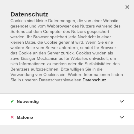
Startseite
Informationen
Über uns
Service
Kontakt
×
Datenschutz
Cookies sind kleine Datenmengen, die von einer Website
gesendet und vom Webbrowser des Nutzers während des
Surfens auf dem Computer des Nutzers gespeichert
werden. Ihr Browser speichert jede Nachricht in einer
kleinen Datei, die Cookie genannt wird. Wenn Sie eine
Skip to main content
weitere Seite vom Server anfordern, sendet Ihr Browser
das Cookie an den Server zurück. Cookies wurden als
zuverlässiger Mechanismus für Websites entwickelt, um
Der Kurs konnte nicht gefunden werden.
sich Informationen zu merken oder die Surfaktivitäten des
Benutzers aufzuzeichnen. Bitte willigen Sie in die
Verwendung von Cookies ein. Weitere Informationen finden
Sie in unseren Datenschutzhinweisen.
Datenschutz
AGB
Impressum
Notwendig
Datenschutzerklärung
Widerrufsbelehrung
Matomo
Barrierefreiheit
Widerruf