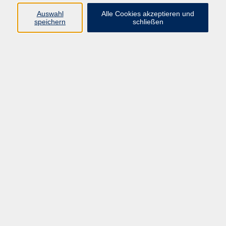
Auswahl
Alle Cookies akzeptieren und
speichern
schließen
Programm
Beruf
Kultur
Sprachen
Gesundheit
Gesellschaft
Junge vhs
Digitales Lernen
Schulabschlüsse
Deutsch-Kurse
Inhalte