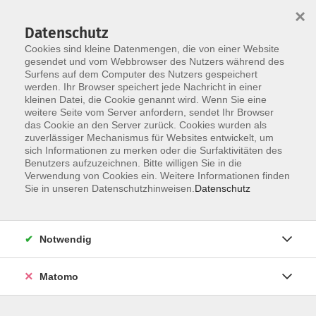
Startseite
Informationen
Über uns
Service
Kontakt
×
Datenschutz
Cookies sind kleine Datenmengen, die von einer Website
gesendet und vom Webbrowser des Nutzers während des
Surfens auf dem Computer des Nutzers gespeichert
werden. Ihr Browser speichert jede Nachricht in einer
kleinen Datei, die Cookie genannt wird. Wenn Sie eine
Skip to main content
weitere Seite vom Server anfordern, sendet Ihr Browser
das Cookie an den Server zurück. Cookies wurden als
zuverlässiger Mechanismus für Websites entwickelt, um
sich Informationen zu merken oder die Surfaktivitäten des
Benutzers aufzuzeichnen. Bitte willigen Sie in die
Verwendung von Cookies ein. Weitere Informationen finden
Sie in unseren Datenschutzhinweisen.
Datenschutz
Sie sind hier:
Notwendig
Matomo
Englisch intensiv - Grundlagen
Niveau A2