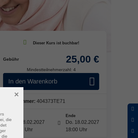
25,00 €
Gebühr
Mindestteilnehmerzahl: 4
In den Warenkorb
×
Kursnummer:
404373TE71
rs
Start
Ende
ei, die
Do. 18.02.2027
Do. 18.02.2027
ndet
16:30 Uhr
18:00 Uhr
ger
 die