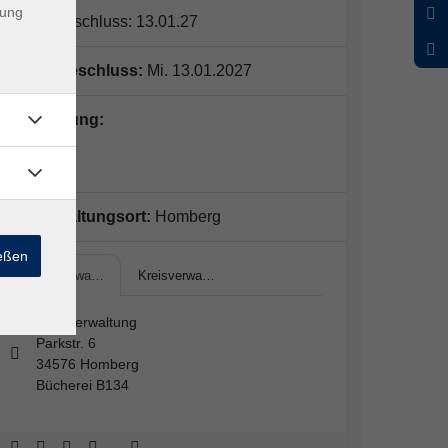
dung
Anmeldeschluss: 13.01.27
Anmeldeschluss:
Mi. 13.01.2027
Kursleitung:
N.N.
Veranstaltungsort:
Homberg
ießen
Kreisverwa…
Kreisverwa…
Kreisverwaltung
Parkstr. 6
34576 Homberg
Bücherei B134