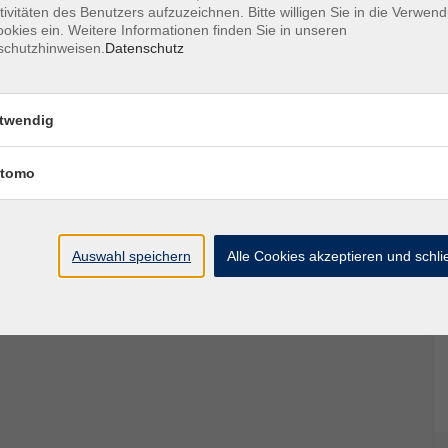
tivitäten des Benutzers aufzuzeichnen. Bitte willigen Sie in die Verwen
ich, dass Sie neben der Buchung über unsere
okies ein. Weitere Informationen finden Sie in unseren
schutzhinweisen.
Datenschutz
. Den Teilnehmerbogen können Sie hier
twendig
en Ihre Kontaktdaten (Telefonnummer, E-Mail-
verzüglich, aber spätestens bis zum Anmeldeschluss
tomo
 Parkstraße 6, 34576 Homberg/Efze.
n wir von Ihrem Konto per Abbuchungserlaubnis ein.
Auswahl speichern
Alle Cookies akzeptieren und schl