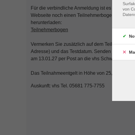
Surfak
Für die verbindliche Anmeldung ist es erforderl
von Co
Daten
Webseite noch einen Teilnehmerbogen ausfüllen
herunterladen:
Teilnehmerbogen
No
Vermerken Sie zusätzlich auf dem Teilnehmerbog
Adresse) und das Testdatum. Senden Sie ihn un
Ma
am 13.01.27 per Post an die vhs Schwalm-Eder,
Das Teilnahmeentgelt in Höhe von 25,00 € ziehe
Auskunft: vhs Tel. 05681 775-7755