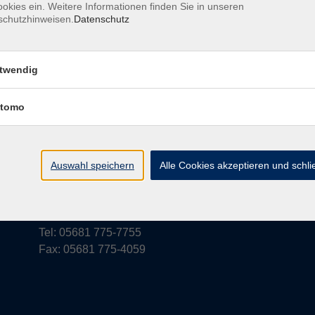
okies ein. Weitere Informationen finden Sie in unseren
schutzhinweisen.
Datenschutz
rufsbelehrung
Barrierefreiheit
Widerruf
twendig
tomo
vhs Schwalm-Eder
Parkstraße 6
Auswahl speichern
Alle Cookies akzeptieren und schl
34576 Homberg (Efze)
vhs@schwalm-eder-kreis.de
Tel: 05681 775-7755
Fax: 05681 775-4059