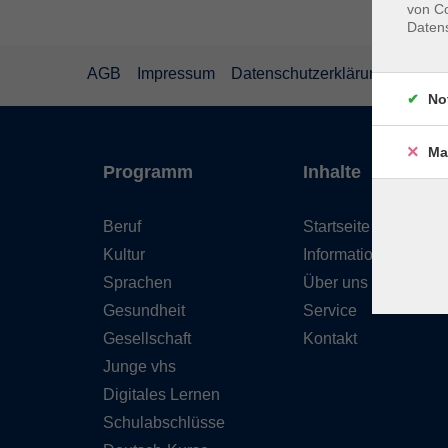
von Co
Daten
AGB
Impressum
Datenschutzerklärung
Wider
No
Ma
Programm
Inhalte
Beruf
Startseite
Kultur
Informationen
Sprachen
Über uns
Gesundheit
Service
Gesellschaft
Kontakt
Junge vhs
Digitales Lernen
Schulabschlüsse