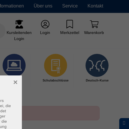
nformationen
Über uns
Service
Kontakt
Kursleitenden
Login
Merkzettel
Warenkorb
Login
×
Digitales
Schulabschlüsse
Deutsch-Kurse
Lernen
rs
ei, die
ndet
ger
 die
dung