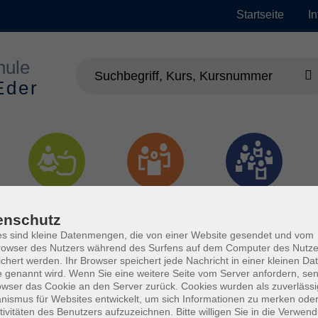
Startseite
I
Gesundheit
Gesellschaft
Junge vhs
enschutz
s sind kleine Datenmengen, die von einer Website gesendet und vom
owser des Nutzers während des Surfens auf dem Computer des Nutze
chert werden. Ihr Browser speichert jede Nachricht in einer kleinen Dat
 genannt wird. Wenn Sie eine weitere Seite vom Server anfordern, se
owser das Cookie an den Server zurück. Cookies wurden als zuverlässi
ismus für Websites entwickelt, um sich Informationen zu merken oder
tivitäten des Benutzers aufzuzeichnen. Bitte willigen Sie in die Verwen