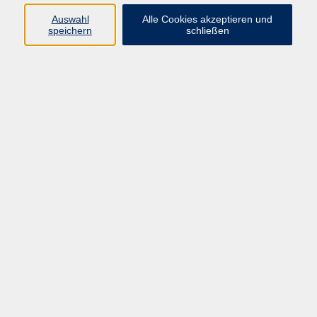
Auswahl
Alle Cookies akzeptieren und
speichern
schließen
Programm
Beruf
Kultur
Sprachen
Gesundheit
Gesellschaft
Junge vhs
Digitales Lernen
Schulabschlüsse
Deutsch-Kurse
Inhalte