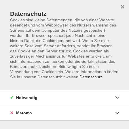
Startseite
Informationen
Über uns
Service
Kontakt
×
Datenschutz
Cookies sind kleine Datenmengen, die von einer Website
gesendet und vom Webbrowser des Nutzers während des
Surfens auf dem Computer des Nutzers gespeichert
werden. Ihr Browser speichert jede Nachricht in einer
kleinen Datei, die Cookie genannt wird. Wenn Sie eine
Skip to main content
weitere Seite vom Server anfordern, sendet Ihr Browser
das Cookie an den Server zurück. Cookies wurden als
zuverlässiger Mechanismus für Websites entwickelt, um
Der Kurs konnte nicht gefunden werden.
sich Informationen zu merken oder die Surfaktivitäten des
Benutzers aufzuzeichnen. Bitte willigen Sie in die
Verwendung von Cookies ein. Weitere Informationen finden
Sie in unseren Datenschutzhinweisen.
Datenschutz
AGB
Impressum
Notwendig
Datenschutzerklärung
Widerrufsbelehrung
Matomo
Barrierefreiheit
Widerruf