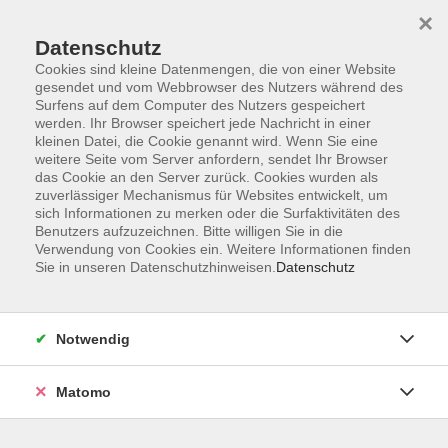
Startseite
Informationen
Über uns
Service
Kontakt
×
Datenschutz
Cookies sind kleine Datenmengen, die von einer Website
gesendet und vom Webbrowser des Nutzers während des
Surfens auf dem Computer des Nutzers gespeichert
werden. Ihr Browser speichert jede Nachricht in einer
kleinen Datei, die Cookie genannt wird. Wenn Sie eine
Skip to main content
weitere Seite vom Server anfordern, sendet Ihr Browser
das Cookie an den Server zurück. Cookies wurden als
zuverlässiger Mechanismus für Websites entwickelt, um
Der Kurs konnte nicht gefunden werden.
sich Informationen zu merken oder die Surfaktivitäten des
Benutzers aufzuzeichnen. Bitte willigen Sie in die
Verwendung von Cookies ein. Weitere Informationen finden
Sie in unseren Datenschutzhinweisen.
Datenschutz
AGB
Impressum
Notwendig
Datenschutzerklärung
Widerrufsbelehrung
Matomo
Barrierefreiheit
Widerruf