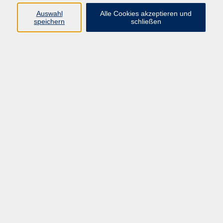
Auswahl
Alle Cookies akzeptieren und
speichern
schließen
Programm
Beruf
Kultur
Sprachen
Gesundheit
Gesellschaft
Junge vhs
Digitales Lernen
Schulabschlüsse
Deutsch-Kurse
Inhalte