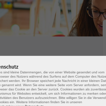
enschutz
s sind kleine Datenmengen, die von einer Website gesendet und vom
mmer wichtiger Kinder zu unterstützen zur Ruhe zu
owser des Nutzers während des Surfens auf dem Computer des Nutze
lfältigen Einsatzmöglichkeiten leicht zu
chert werden. Ihr Browser speichert jede Nachricht in einer kleinen Dat
 genannt wird. Wenn Sie eine weitere Seite vom Server anfordern, se
die Wirkung kann am eigenen Leib erfahren werden.
owser das Cookie an den Server zurück. Cookies wurden als zuverlässi
 experimentieren und spielerisch lernen durch
ismus für Websites entwickelt, um sich Informationen zu merken oder
che Vorbildung nötig. Klang wirkt ganz einfach und
tivitäten des Benutzers aufzuzeichnen. Bitte willigen Sie in die Verwen
okies ein. Weitere Informationen finden Sie in unseren