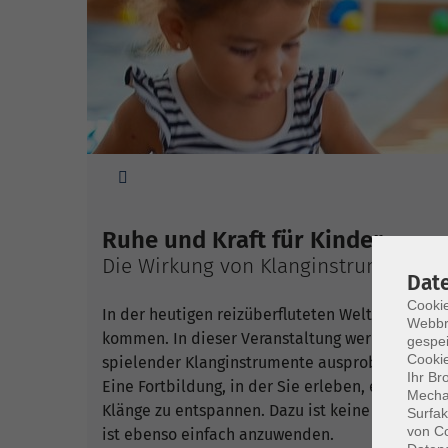
Sie sind hier:
Ruhe und Kraft für Kinder
Die Wirkung von Klanginstrumenten
Dat
Cookie
In der heutigen reizüberfluteten Welt wird es i
Webbr
kommen. In dieser Veranstaltung werden die vie
gespei
Cookie
spielender Klanginstrumente ausprobiert und 
Ihr Br
Eine Fortbildung, in der Sie erleben, erfahren,
Mechan
Klänge zu entspannen. Dazu ist keine musikalis
Surfak
von Co
ist ebenso einfach anzuwenden.