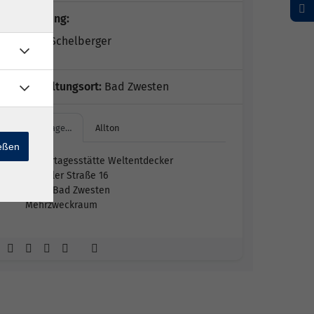
Kursleitung:
Annette Schelberger
Veranstaltungsort:
Bad Zwesten
Kindertage…
Allton
ießen
Kindertagesstätte Weltentdecker
Kasseler Straße 16
34596 Bad Zwesten
Mehrzweckraum