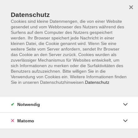
Startseite
Informationen
Über uns
Service
Kontakt
×
Datenschutz
Cookies sind kleine Datenmengen, die von einer Website
gesendet und vom Webbrowser des Nutzers während des
Surfens auf dem Computer des Nutzers gespeichert
werden. Ihr Browser speichert jede Nachricht in einer
kleinen Datei, die Cookie genannt wird. Wenn Sie eine
Skip to main content
weitere Seite vom Server anfordern, sendet Ihr Browser
das Cookie an den Server zurück. Cookies wurden als
zuverlässiger Mechanismus für Websites entwickelt, um
Der Kurs konnte nicht gefunden werden.
sich Informationen zu merken oder die Surfaktivitäten des
Benutzers aufzuzeichnen. Bitte willigen Sie in die
Verwendung von Cookies ein. Weitere Informationen finden
Sie in unseren Datenschutzhinweisen.
Datenschutz
AGB
Impressum
Notwendig
Datenschutzerklärung
Widerrufsbelehrung
Matomo
Barrierefreiheit
Widerruf