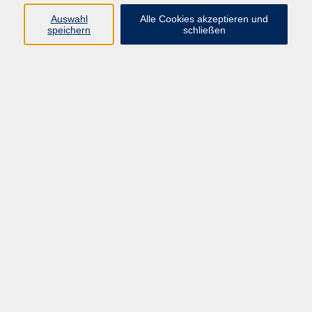
Auswahl
Alle Cookies akzeptieren und
speichern
schließen
Programm
Beruf
Kultur
Sprachen
Gesundheit
Gesellschaft
Junge vhs
Digitales Lernen
Schulabschlüsse
Deutsch-Kurse
Inhalte