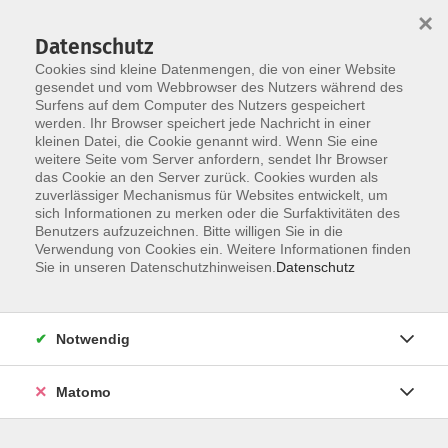
Startseite
Informationen
Über uns
Service
Kontakt
×
Datenschutz
Cookies sind kleine Datenmengen, die von einer Website
gesendet und vom Webbrowser des Nutzers während des
Surfens auf dem Computer des Nutzers gespeichert
werden. Ihr Browser speichert jede Nachricht in einer
kleinen Datei, die Cookie genannt wird. Wenn Sie eine
Skip to main content
weitere Seite vom Server anfordern, sendet Ihr Browser
das Cookie an den Server zurück. Cookies wurden als
zuverlässiger Mechanismus für Websites entwickelt, um
sich Informationen zu merken oder die Surfaktivitäten des
Benutzers aufzuzeichnen. Bitte willigen Sie in die
Verwendung von Cookies ein. Weitere Informationen finden
Sie in unseren Datenschutzhinweisen.
Datenschutz
Sie sind hier:
Notwendig
Kursprogramm
Zielgruppen
Junge vhs
Matomo
Vorlesetag mit der vhs
Für Kinder, Jugendliche und Erwachsene