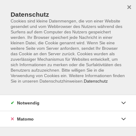
Startseite
Informationen
Über uns
Service
Kontakt
×
Datenschutz
Cookies sind kleine Datenmengen, die von einer Website
gesendet und vom Webbrowser des Nutzers während des
Surfens auf dem Computer des Nutzers gespeichert
werden. Ihr Browser speichert jede Nachricht in einer
kleinen Datei, die Cookie genannt wird. Wenn Sie eine
Skip to main content
weitere Seite vom Server anfordern, sendet Ihr Browser
das Cookie an den Server zurück. Cookies wurden als
zuverlässiger Mechanismus für Websites entwickelt, um
Der Kurs konnte nicht gefunden werden.
sich Informationen zu merken oder die Surfaktivitäten des
Benutzers aufzuzeichnen. Bitte willigen Sie in die
Verwendung von Cookies ein. Weitere Informationen finden
Sie in unseren Datenschutzhinweisen.
Datenschutz
AGB
Impressum
Notwendig
Datenschutzerklärung
Widerrufsbelehrung
Matomo
Barrierefreiheit
Widerruf