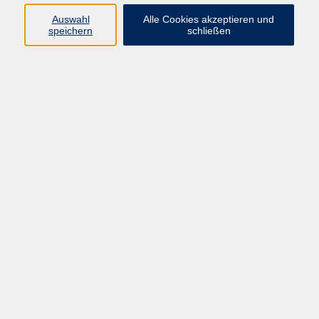
Auswahl
Alle Cookies akzeptieren und
speichern
schließen
Programm
Beruf
Kultur
Sprachen
Gesundheit
Gesellschaft
Junge vhs
Digitales Lernen
Schulabschlüsse
Deutsch-Kurse
Inhalte