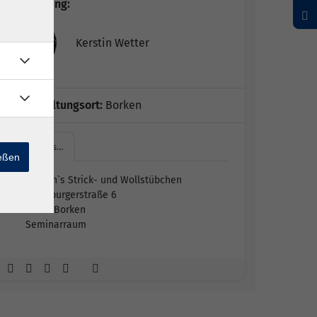
Kursleitung:
Kerstin Wetter
Veranstaltungsort:
Borken
Kerstin`s…
ießen
Kerstin`s Strick- und Wollstübchen
Kalbsburgerstraße 6
34582 Borken
Seminarraum