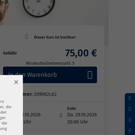
75,00 €
Gebühr
Mindestteilnehmerzahl: 5
In den Warenkorb
×
Kursnummer:
209062L62
rs
ei, die
Start
Ende
ndet
Do. 01.10.2026
Do. 29.10.2026
ger
18:00 Uhr
20:00 Uhr
 die
dung