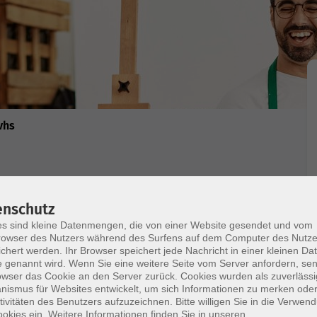
vhs
enschutz
, Fortgeschrittenen erlernen, was sie interessiert.
s sind kleine Datenmengen, die von einer Website gesendet und vom
owser des Nutzers während des Surfens auf dem Computer des Nutze
g erhältlich, ebenso die dazugehörige Beratung.
chert werden. Ihr Browser speichert jede Nachricht in einer kleinen Dat
 genannt wird. Wenn Sie eine weitere Seite vom Server anfordern, se
owser das Cookie an den Server zurück. Cookies wurden als zuverlässi
ismus für Websites entwickelt, um sich Informationen zu merken oder
tivitäten des Benutzers aufzuzeichnen. Bitte willigen Sie in die Verwen
okies ein. Weitere Informationen finden Sie in unseren