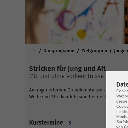
Sie sind hier:
Kursprogramm
Zielgruppen
Junge 
Stricken für Jung und Alt
Mit und ohne Vorkenntnisse
Dat
Anfänger erlernen Grundkenntnisse zum Stricken 
Cookie
Webbr
Wolle und Stricknadeln sind bei der Kursleitun
gespei
Cookie
Ihr Br
Mechan
Kurstermine
Surfak
5
von Co