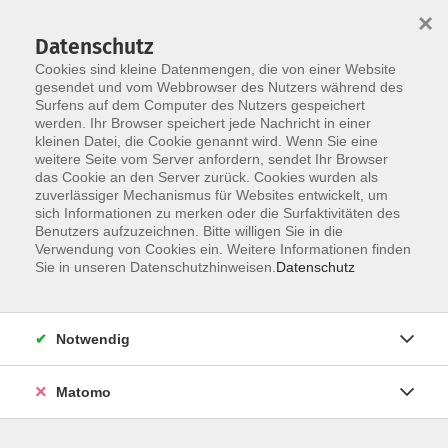
Startseite
Informationen
Über uns
Service
Kontakt
×
Datenschutz
Cookies sind kleine Datenmengen, die von einer Website
gesendet und vom Webbrowser des Nutzers während des
Surfens auf dem Computer des Nutzers gespeichert
werden. Ihr Browser speichert jede Nachricht in einer
kleinen Datei, die Cookie genannt wird. Wenn Sie eine
Skip to main content
weitere Seite vom Server anfordern, sendet Ihr Browser
das Cookie an den Server zurück. Cookies wurden als
zuverlässiger Mechanismus für Websites entwickelt, um
sich Informationen zu merken oder die Surfaktivitäten des
Benutzers aufzuzeichnen. Bitte willigen Sie in die
Verwendung von Cookies ein. Weitere Informationen finden
Sie in unseren Datenschutzhinweisen.
Datenschutz
Sie sind hier:
Notwendig
Kursprogramm
Zielgruppen
Junge vhs
Matomo
Nähen macht Spaß - Für Groß und Klein
Mit und ohne Vorkenntnisse